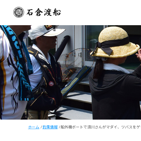
ホーム
/
釣果情報
/
船外機ボートで須川さんがマダイ、ツバスをゲ