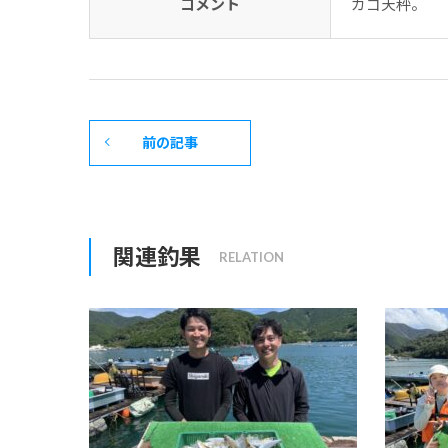
コメント
カゴ天秤。
前の記事
関連釣果