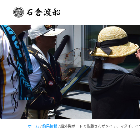
ホーム
/
釣果情報
/
船外機ボートで佐藤さんがメイチ、マダイ、イ