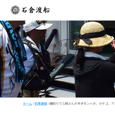
ホーム
/
釣果情報
/
磯釣りで三崎さんがオオモンハタ、カサゴ、ア