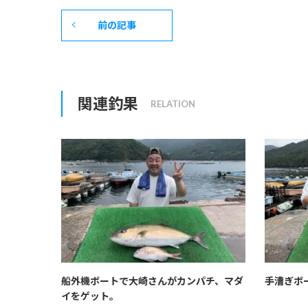
前の記事
関連釣果
船外機ボートで大崎さんがカンパチ、マダ
手漕ぎボ
イをゲット。