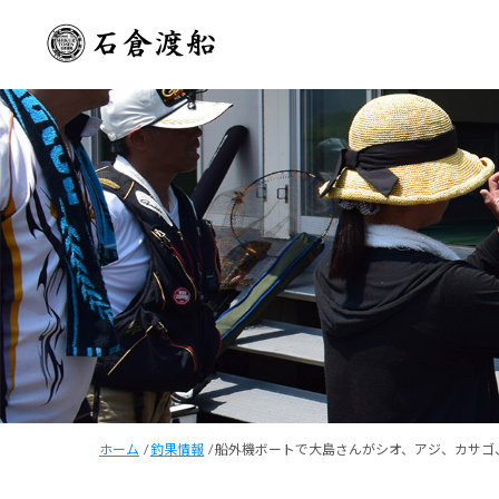
ホーム
/
釣果情報
/
船外機ボートで大島さんがシオ、アジ、カサゴ