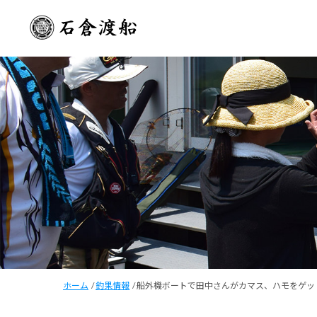
ホーム
/
釣果情報
/
船外機ボートで田中さんがカマス、ハモをゲッ