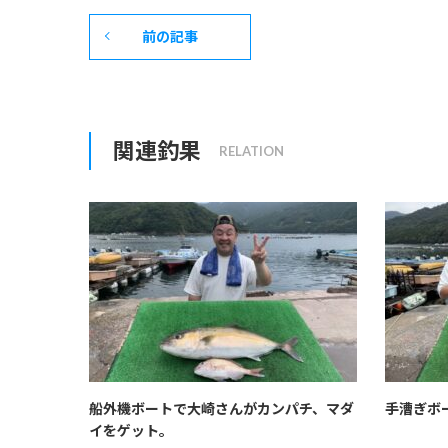
前の記事
関連釣果
船外機ボートで大崎さんがカンパチ、マダ
手漕ぎボ
イをゲット。