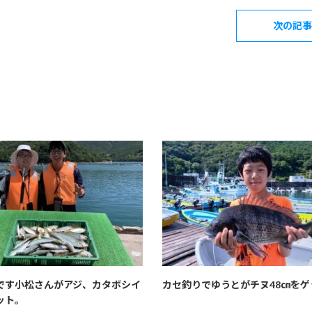
次の記事
です小松さんがアジ、カタボシイ
カセ釣りでゆうとがチヌ48㎝をゲ
ット。