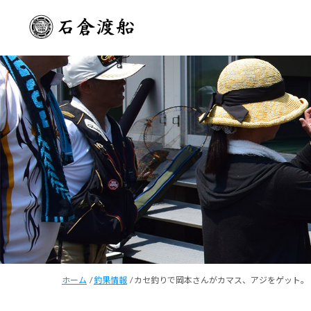
ホーム
/
釣果情報
/
カセ釣りで岡本さんがカマス、アジをゲット。