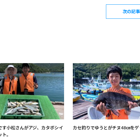
次の記事
です小松さんがアジ、カタボシイ
カセ釣りでゆうとがチヌ48㎝をゲ
ット。