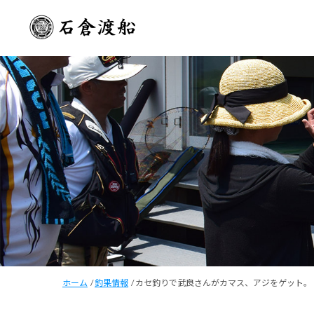
ホーム
/
釣果情報
/
カセ釣りで武良さんがカマス、アジをゲット。