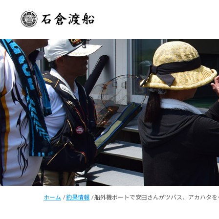
ホーム
/
釣果情報
/
船外機ボートで安田さんがツバス、アカハタを