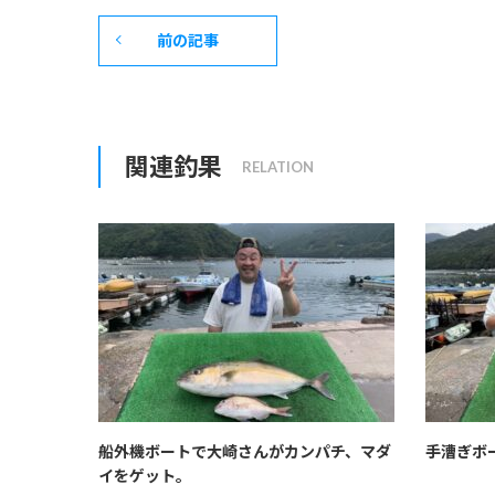
前の記事
関連釣果
船外機ボートで大崎さんがカンパチ、マダ
手漕ぎボ
イをゲット。