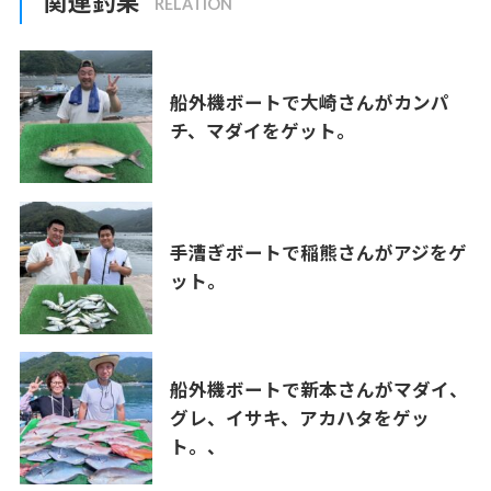
関連釣果
船外機ボートで大崎さんがカンパ
チ、マダイをゲット。
手漕ぎボートで稲熊さんがアジをゲ
ット。
船外機ボートで新本さんがマダイ、
グレ、イサキ、アカハタをゲッ
ト。、