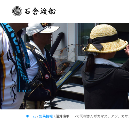
ホーム
/
釣果情報
/
船外機ボートで岡村さんがカマス、アジ、カサ