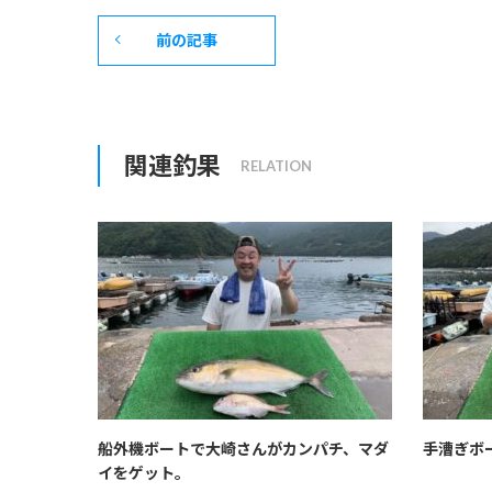
前の記事
関連釣果
船外機ボートで大崎さんがカンパチ、マダ
手漕ぎボ
イをゲット。