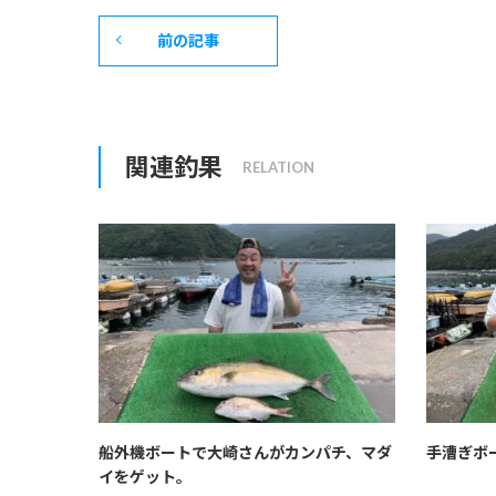
前の記事
関連釣果
船外機ボートで大崎さんがカンパチ、マダ
手漕ぎボ
イをゲット。