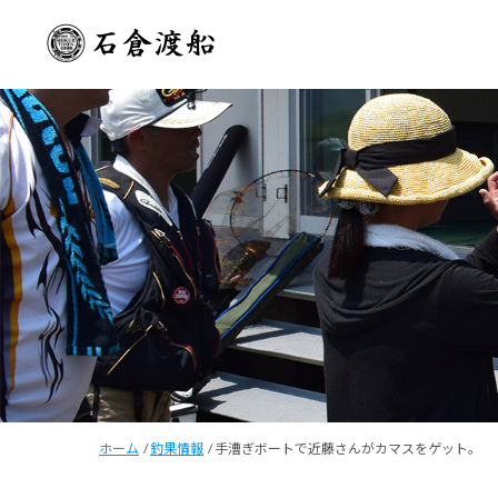
ホーム
/
釣果情報
/
手漕ぎボートで近藤さんがカマスをゲット。