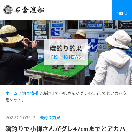
MENU
磯釣り釣果
FISHING NEWS
ホーム
/
釣果情報
/
磯釣りで小柳さんがグレ47cmまでとアカハタ
をゲット。
2022.01.03 UP
磯釣り釣果
磯釣りで小柳さんがグレ47cmまでとアカハ