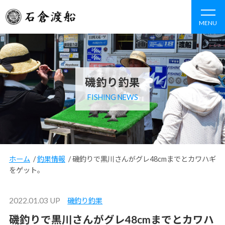
MENU
磯釣り釣果
FISHING NEWS
ホーム
/
釣果情報
/
磯釣りで黒川さんがグレ48cmまでとカワハギ
をゲット。
2022.01.03 UP
磯釣り釣果
磯釣りで黒川さんがグレ48cmまでとカワハ