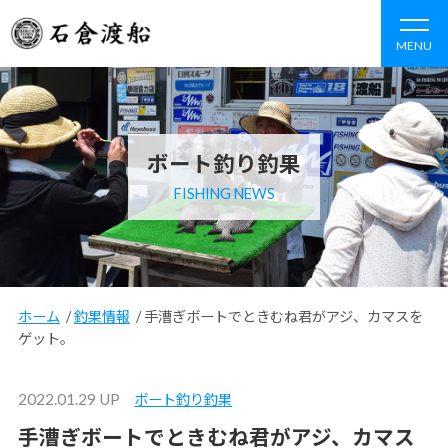
MENU
ボート釣り釣果
FISHING NEWS
ホーム
/
釣果情報
/
手漕ぎボートでときむね君がアジ、カマスを
ゲット。
2022.01.29 UP
ボート釣り釣果
手漕ぎボートでときむね君がアジ、カマス