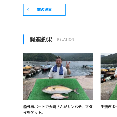
前の記事
関連釣果
船外機ボートで大崎さんがカンパチ、マダ
手漕ぎボ
イをゲット。