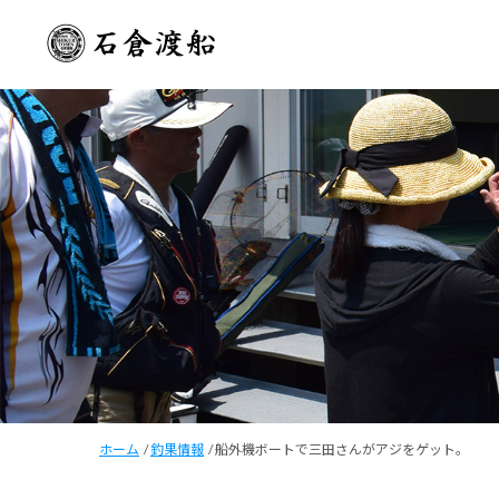
ホーム
/
釣果情報
/
船外機ボートで三田さんがアジをゲット。