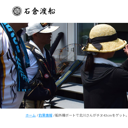
ホーム
/
釣果情報
/
船外機ボートで北川さんがチヌ43cmをゲット