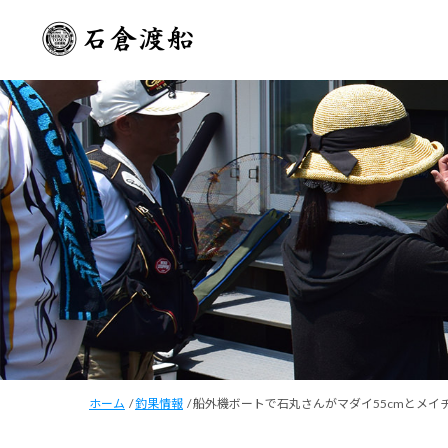
ホーム
/
釣果情報
/
船外機ボートで石丸さんがマダイ55cmとメイ