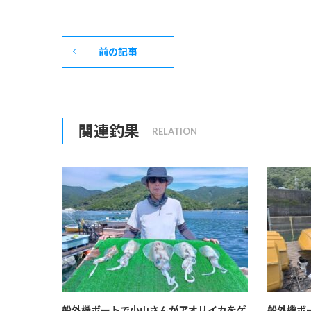
前の記事
関連釣果
船外機ボートで小山さんがアオリイカをゲ
船外機ボ