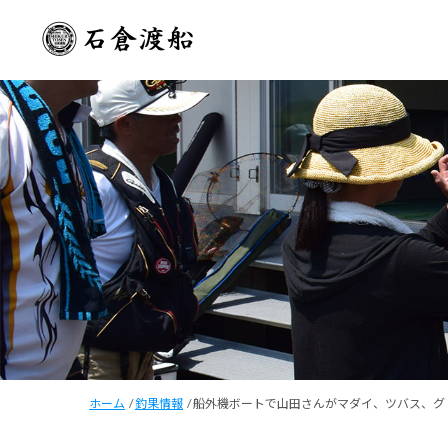
ホーム
/
釣果情報
/
船外機ボートで山田さんがマダイ、ツバス、グ