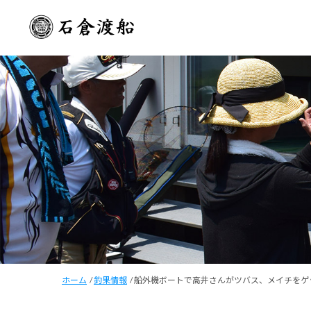
ホーム
/
釣果情報
/
船外機ボートで高井さんがツバス、メイチをゲ