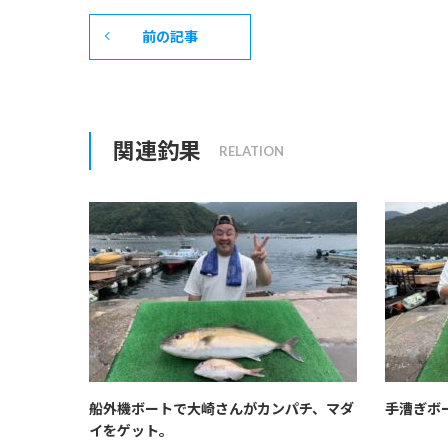
前の記事
関連釣果
船外機ボートで大崎さんがカンパチ、マダ
手漕ぎボ
イをゲット。