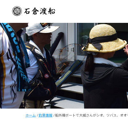
ホーム
/
釣果情報
/
船外機ボートで大威さんがシオ、ツバス、オオ