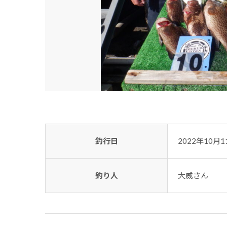
釣行日
2022年10月1
釣り人
大威さん