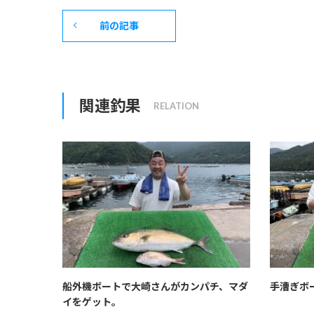
前の記事
関連釣果
船外機ボートで大崎さんがカンパチ、マダ
手漕ぎボ
イをゲット。