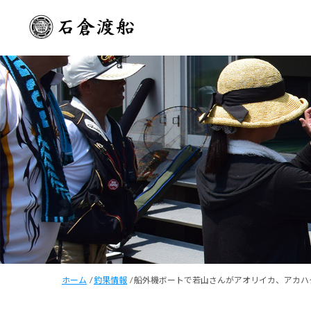
ホーム
/
釣果情報
/
船外機ボートで若山さんがアオリイカ、アカハ