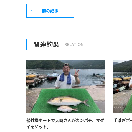
前の記事
関連釣果
船外機ボートで大崎さんがカンパチ、マダ
手漕ぎボ
イをゲット。