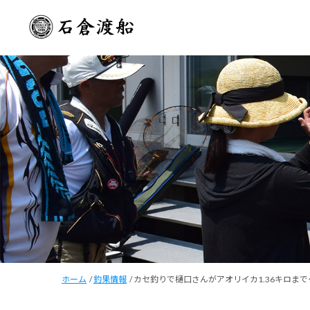
ホーム
/
釣果情報
/
カセ釣りで樋口さんがアオリイカ1.36キロま