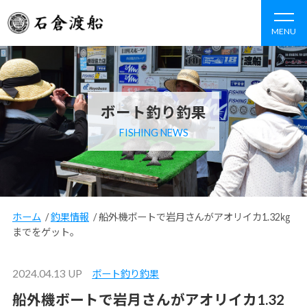
MENU
ボート釣り釣果
FISHING NEWS
ホーム
/
釣果情報
/
船外機ボートで岩月さんがアオリイカ1.32㎏
までをゲット。
2024.04.13 UP
ボート釣り釣果
船外機ボートで岩月さんがアオリイカ1.32