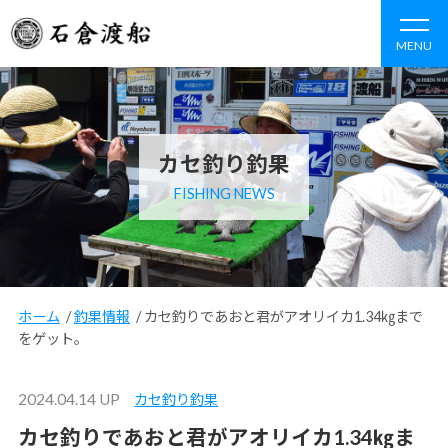
MENU
カセ釣り釣果
FISHING NEWS
ホーム
/
釣果情報
/
カセ釣りであおと君がアオリイカ1.34㎏まで
をゲット。
2024.04.14 UP
カセ釣り釣果
カセ釣りであおと君がアオリイカ1.34㎏ま