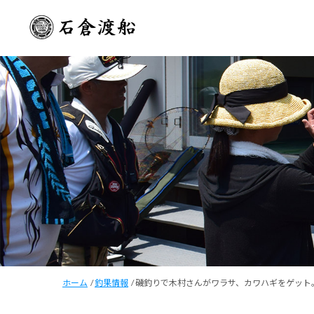
ホーム
/
釣果情報
/
磯釣りで木村さんがワラサ、カワハギをゲット