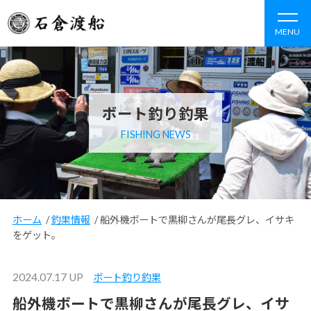
MENU
ボート釣り釣果
FISHING NEWS
ホーム
/
釣果情報
/
船外機ボートで黒柳さんが尾長グレ、イサキ
をゲット。
2024.07.17 UP
ボート釣り釣果
船外機ボートで黒柳さんが尾長グレ、イサ