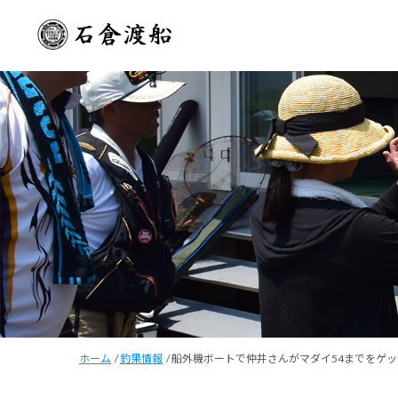
ホーム
/
釣果情報
/
船外機ボートで仲井さんがマダイ54までをゲッ