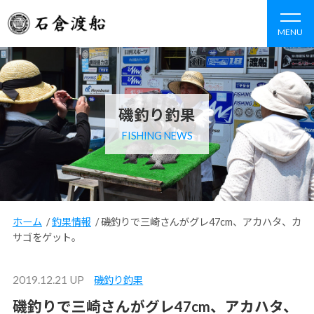
MENU
磯釣り釣果
FISHING NEWS
ホーム
/
釣果情報
/
磯釣りで三崎さんがグレ47cm、アカハタ、カ
サゴをゲット。
2019.12.21 UP
磯釣り釣果
磯釣りで三崎さんがグレ47cm、アカハタ、