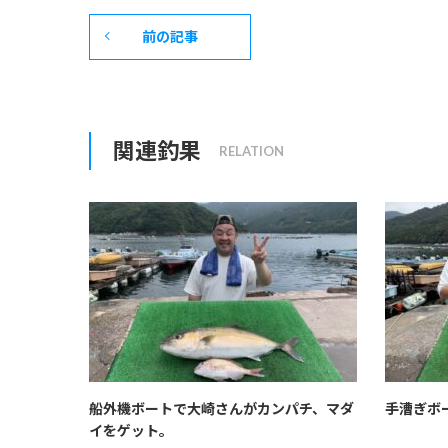
前の記事
関連釣果
船外機ボートで大崎さんがカンパチ、マダ
手漕ぎボ
イをゲット。