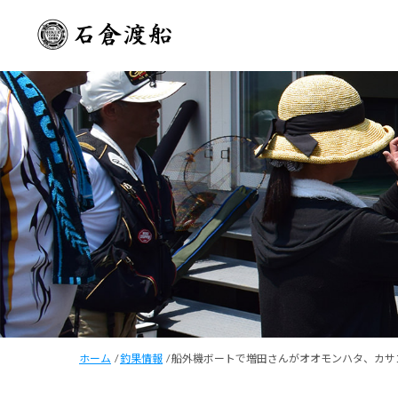
ホーム
/
釣果情報
/
船外機ボートで増田さんがオオモンハタ、カサ