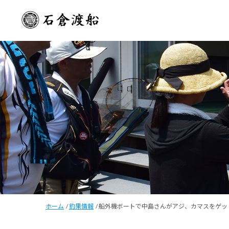
ホーム
/
釣果情報
/
船外機ボートで中島さんがアジ、カマスをゲッ