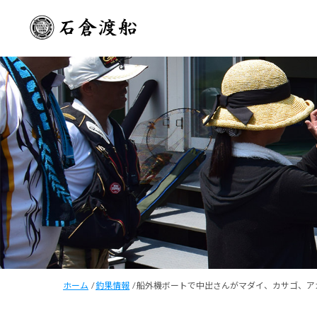
ホーム
/
釣果情報
/
船外機ボートで中出さんがマダイ、カサゴ、ア