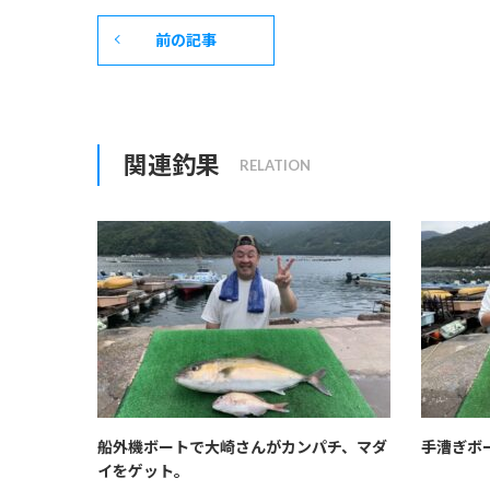
前の記事
関連釣果
船外機ボートで大崎さんがカンパチ、マダ
手漕ぎボ
イをゲット。