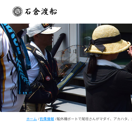
ホーム
/
釣果情報
/
船外機ボートで尾垣さんがマダイ、アカハタ、