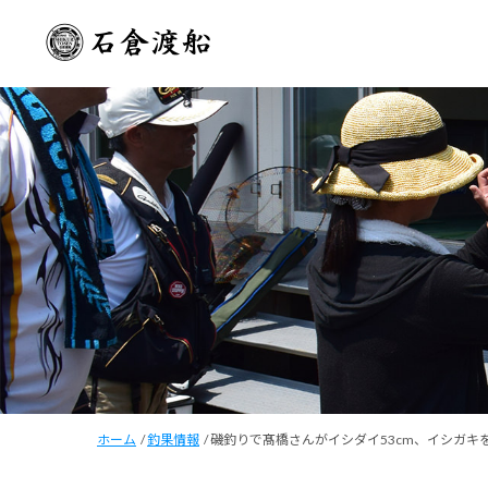
ホーム
/
釣果情報
/
磯釣りで髙橋さんがイシダイ53cm、イシガキ