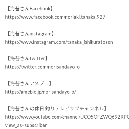
【海苔さんFacebook】
https://www.facebook.com/noriaki.tanaka.927
【海苔さんinstagram】
https://www.instagram.com/tanaka_ishikuratosen
【海苔さんtwitter】
https://twitter.com/norisandayo_o
【海苔さんアメブロ】
https://ameblo.jp/norisandayo-o/
【海苔さんの休日 釣りテレビサブチャンネル】
https://www.youtube.com/channel/UCO5OFZWQ692R
view_as=subscriber