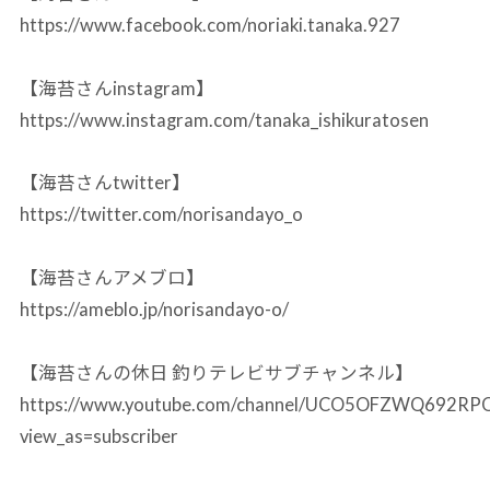
https://www.facebook.com/noriaki.tanaka.927
【海苔さんinstagram】
https://www.instagram.com/tanaka_ishikuratosen
【海苔さんtwitter】
https://twitter.com/norisandayo_o
【海苔さんアメブロ】
https://ameblo.jp/norisandayo-o/
【海苔さんの休日 釣りテレビサブチャンネル】
https://www.youtube.com/channel/UCO5OFZWQ692R
view_as=subscriber