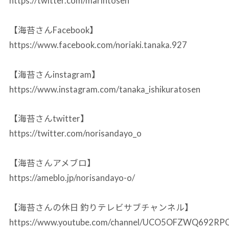
https://twitter.com/marintosen
【海苔さんFacebook】
https://www.facebook.com/noriaki.tanaka.927
【海苔さんinstagram】
https://www.instagram.com/tanaka_ishikuratosen
【海苔さんtwitter】
https://twitter.com/norisandayo_o
【海苔さんアメブロ】
https://ameblo.jp/norisandayo-o/
【海苔さんの休日 釣りテレビサブチャンネル】
https://www.youtube.com/channel/UCO5OFZWQ692R