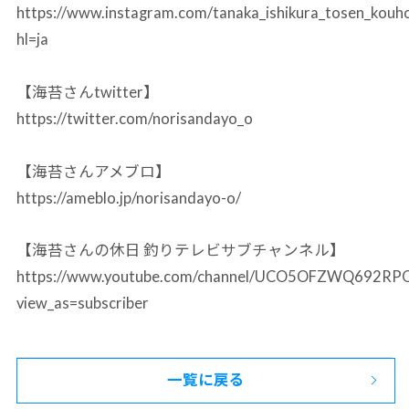
https://www.instagram.com/tanaka_ishikura_tosen_kouh
hl=ja
【海苔さんtwitter】
https://twitter.com/norisandayo_o
【海苔さんアメブロ】
https://ameblo.jp/norisandayo-o/
【海苔さんの休日 釣りテレビサブチャンネル】
https://www.youtube.com/channel/UCO5OFZWQ692R
view_as=subscriber
一覧に戻る