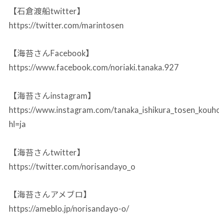
【石倉渡船twitter】
https://twitter.com/marintosen
【海苔さんFacebook】
https://www.facebook.com/noriaki.tanaka.927
【海苔さんinstagram】
https://www.instagram.com/tanaka_ishikura_tosen_kouh
hl=ja
【海苔さんtwitter】
https://twitter.com/norisandayo_o
【海苔さんアメブロ】
https://ameblo.jp/norisandayo-o/