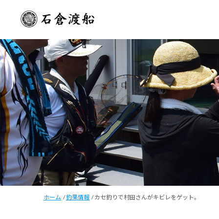
ホーム
/
釣果情報
/
カセ釣りで村田さんがキビレをゲット。