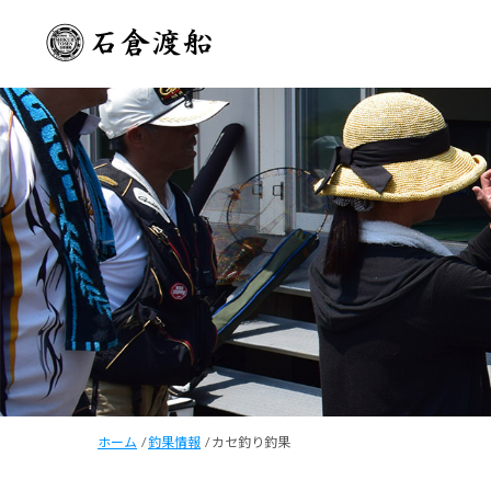
ホーム
/
釣果情報
/
カセ釣り釣果