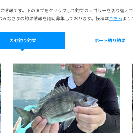
果情報です。下のタブをクリックして釣果カテゴリーを切り替え
はみなさまの釣果情報を随時募集しております。投稿は
こちら
より
カセ釣り釣果
ボート釣り釣果