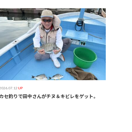
2026.07.12
UP
カセ釣りで田中さんがチヌ＆キビレをゲット。