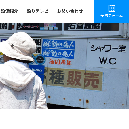
設備紹介
釣りテレビ
お問い合わせ
予約フォーム