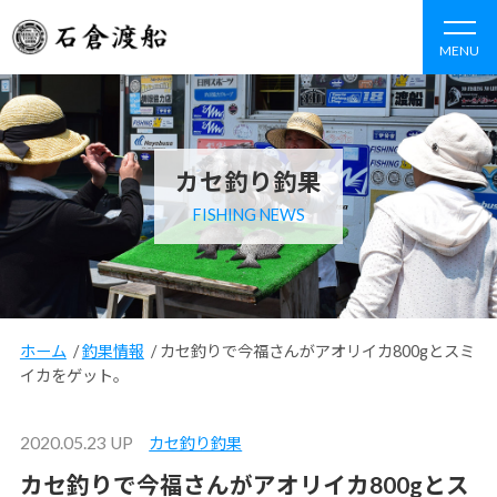
MENU
カセ釣り釣果
FISHING NEWS
ホーム
/
釣果情報
/
カセ釣りで今福さんがアオリイカ800gとスミ
イカをゲット。
2020.05.23 UP
カセ釣り釣果
カセ釣りで今福さんがアオリイカ800gとス